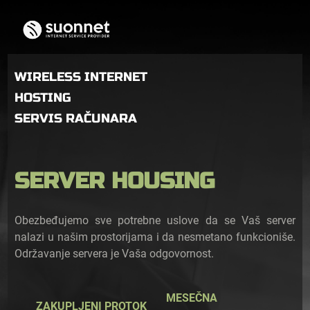
WIRELESS INTERNET
HOSTING
SERVIS RAČUNARA
SERVER HOUSING
Obezbeđujemo sve potrebne uslove da se Vaš server
nalazi u našim prostorijama i da nesmetano funkcioniše.
Održavanje servera je Vaša odgovornost.
MESEČNA
ZAKUPLJENI PROTOK