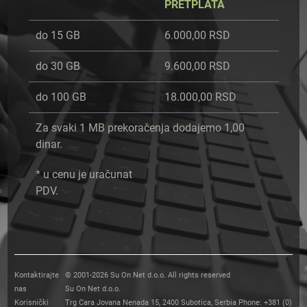
PRETPLATA
do 15 GB
6.000,00 RSD
do 30 GB
9.600,00 RSD
do 100 GB
18.000,00 RSD
Za svaki 1 MB prekoračenja dodajemo 1,00
dinar.
* u cenu je uračunat
PDV.
Kontaktirajte
© 2001-2026 Su On Net d.o.o. All rights reserved
nas
Su On Net d.o.o.
Korisnički
Trg Cara Jovana Nenada 15, 2400 Subotica, Serbia Phone: +381 (0)